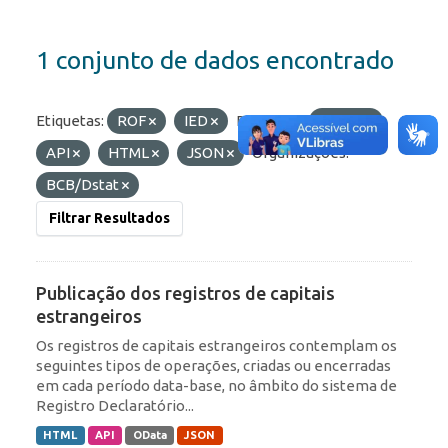
1 conjunto de dados encontrado
Etiquetas:
ROF
IED
Formatos:
OData
API
HTML
JSON
Organizações:
BCB/Dstat
Filtrar Resultados
Publicação dos registros de capitais
estrangeiros
Os registros de capitais estrangeiros contemplam os
seguintes tipos de operações, criadas ou encerradas
em cada período data-base, no âmbito do sistema de
Registro Declaratório...
HTML
API
OData
JSON