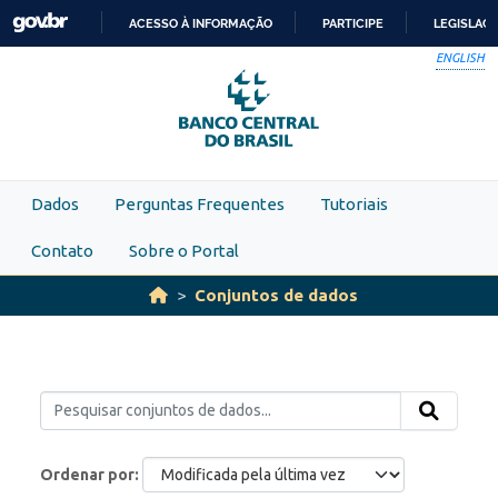
Skip to main content
ACESSO À INFORMAÇÃO
PARTICIPE
LEGISLAÇ
IR
ENGLISH
PARA
O
CONTEÚDO
Dados
Perguntas Frequentes
Tutoriais
Contato
Sobre o Portal
Conjuntos de dados
Ordenar por