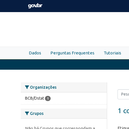
Skip to main content
Dados
Perguntas Frequentes
Tutoriais
Organizações
BCB/Dstat
1
1 c
Grupos
Etiqu
Não há Grupos que correspondam a