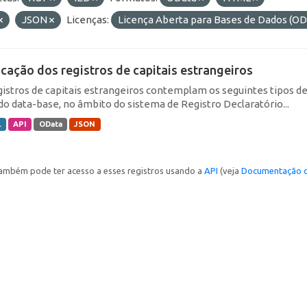
JSON
Licenças:
Licença Aberta para Bases de Dados (
icação dos registros de capitais estrangeiros
gistros de capitais estrangeiros contemplam os seguintes tipos d
do data-base, no âmbito do sistema de Registro Declaratório...
L
API
OData
JSON
ambém pode ter acesso a esses registros usando a
API
(veja
Documentação d