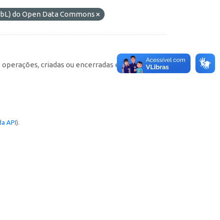
ODbL) do Open Data Commons
e operações, criadas ou encerradas em cada
a API
).