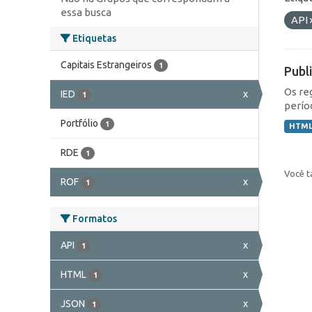
essa busca
API
Etiquetas
Capitais Estrangeiros
1
Publ
Os re
IED
x
1
perío
Portfólio
1
HTM
RDE
1
Você t
ROF
x
1
Formatos
API
x
1
HTML
x
1
JSON
x
1