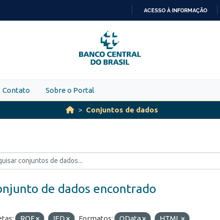
ACESSO À INFORMAÇÃO
IR
PARA
O
CONTEÚDO
Contato
Sobre o Portal
Conjuntos de dados
onjunto de dados encontrado
etas:
ROF
IED
Formatos:
OData
HTML