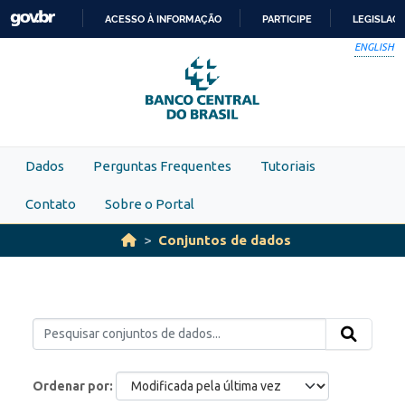
Skip to main content
ACESSO À INFORMAÇÃO
PARTICIPE
LEGISLAÇ
IR
ENGLISH
PARA
O
CONTEÚDO
Dados
Perguntas Frequentes
Tutoriais
Contato
Sobre o Portal
Conjuntos de dados
Ordenar por