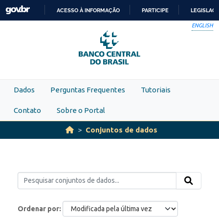
Skip to main content
ACESSO À INFORMAÇÃO
PARTICIPE
LEGISLAÇ
IR
ENGLISH
PARA
O
CONTEÚDO
Dados
Perguntas Frequentes
Tutoriais
Contato
Sobre o Portal
Conjuntos de dados
Ordenar por