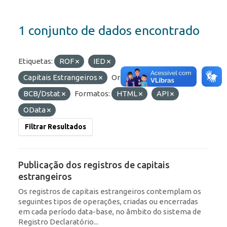
1 conjunto de dados encontrado
Etiquetas:
ROF
IED
Capitais Estrangeiros
Organizações:
BCB/Dstat
Formatos:
HTML
API
OData
Filtrar Resultados
Publicação dos registros de capitais
estrangeiros
Os registros de capitais estrangeiros contemplam os
seguintes tipos de operações, criadas ou encerradas
em cada período data-base, no âmbito do sistema de
Registro Declaratório...