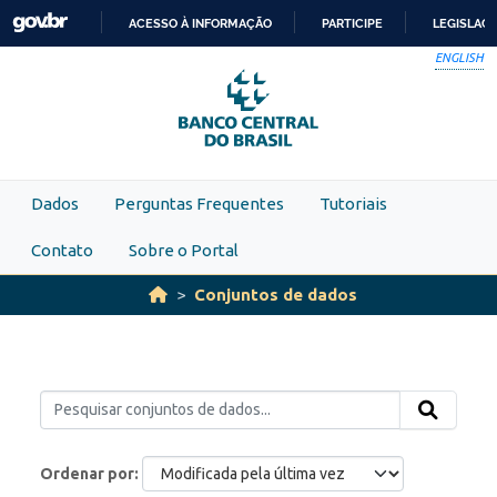
Skip to main content
ACESSO À INFORMAÇÃO
PARTICIPE
LEGISLAÇ
IR
ENGLISH
PARA
O
CONTEÚDO
Dados
Perguntas Frequentes
Tutoriais
Contato
Sobre o Portal
Conjuntos de dados
Ordenar por