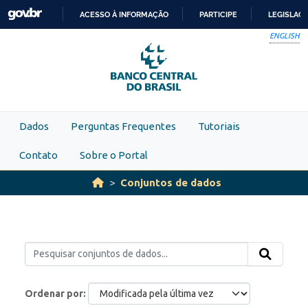
Skip to main content
ACESSO À INFORMAÇÃO
PARTICIPE
LEGISLAÇ
IR
ENGLISH
PARA
O
CONTEÚDO
Dados
Perguntas Frequentes
Tutoriais
Contato
Sobre o Portal
Conjuntos de dados
Ordenar por