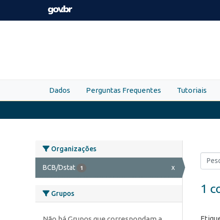
Skip to main content
Dados
Perguntas Frequentes
Tutoriais
Organizações
BCB/Dstat
x
1
1 c
Grupos
Etiqu
Não há Grupos que correspondam a