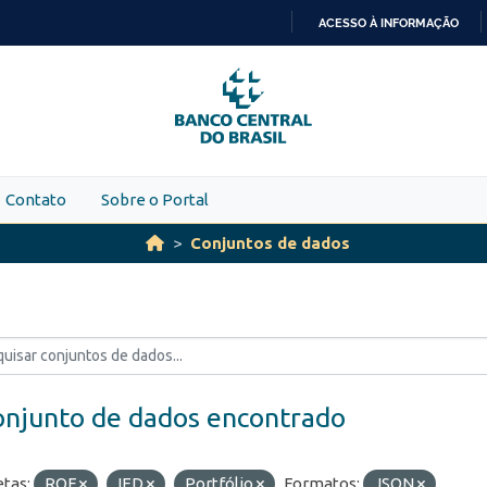
ACESSO À INFORMAÇÃO
IR
PARA
O
CONTEÚDO
Contato
Sobre o Portal
Conjuntos de dados
onjunto de dados encontrado
etas:
ROF
IED
Portfólio
Formatos:
JSON