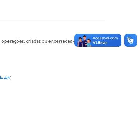
e operações, criadas ou encerradas em cada
a API
).