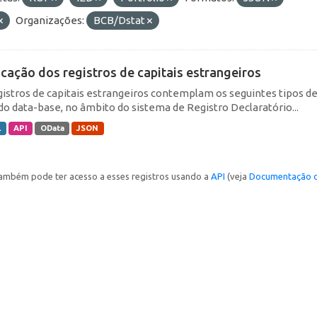
Organizações:
BCB/Dstat
icação dos registros de capitais estrangeiros
gistros de capitais estrangeiros contemplam os seguintes tipos d
do data-base, no âmbito do sistema de Registro Declaratório...
L
API
OData
JSON
ambém pode ter acesso a esses registros usando a
API
(veja
Documentação d