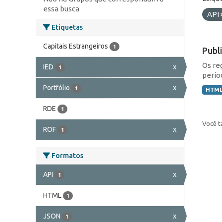
essa busca
API
Etiquetas
Capitais Estrangeiros
1
Publ
Os re
IED
x
1
perío
Portfólio
x
1
HTM
RDE
1
Você t
ROF
x
1
Formatos
API
x
1
HTML
1
JSON
x
1