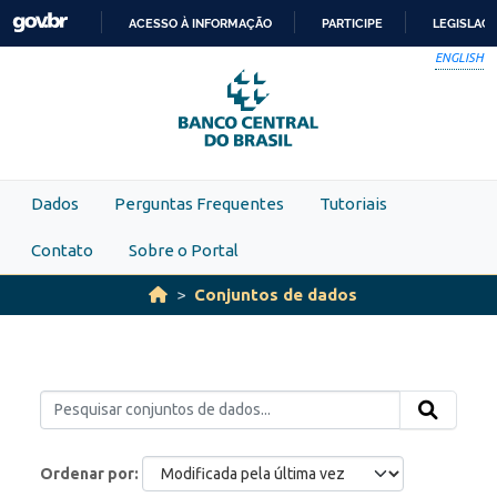
Skip to main content
ACESSO À INFORMAÇÃO
PARTICIPE
LEGISLAÇ
IR
ENGLISH
PARA
O
CONTEÚDO
Dados
Perguntas Frequentes
Tutoriais
Contato
Sobre o Portal
Conjuntos de dados
Ordenar por