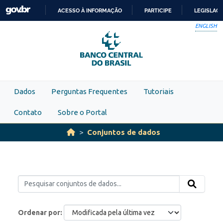
Skip to main content
ACESSO À INFORMAÇÃO
PARTICIPE
LEGISLAÇ
IR
ENGLISH
PARA
O
CONTEÚDO
Dados
Perguntas Frequentes
Tutoriais
Contato
Sobre o Portal
Conjuntos de dados
Ordenar por