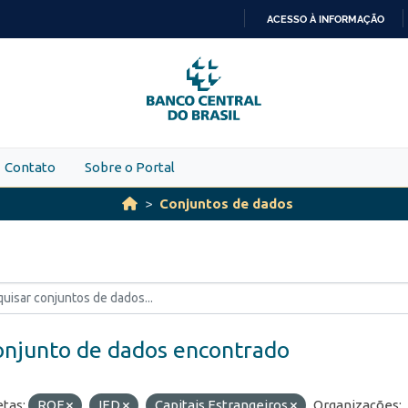
ACESSO À INFORMAÇÃO
IR
PARA
O
CONTEÚDO
Contato
Sobre o Portal
Conjuntos de dados
onjunto de dados encontrado
etas:
ROF
IED
Capitais Estrangeiros
Organizações: