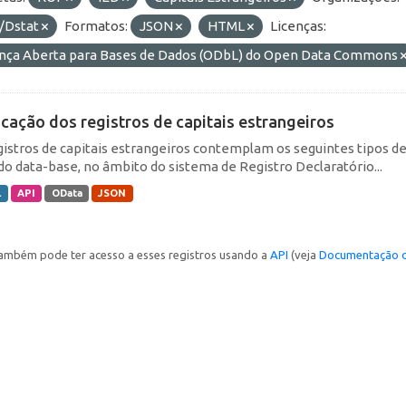
/Dstat
Formatos:
JSON
HTML
Licenças:
ença Aberta para Bases de Dados (ODbL) do Open Data Commons
icação dos registros de capitais estrangeiros
gistros de capitais estrangeiros contemplam os seguintes tipos d
do data-base, no âmbito do sistema de Registro Declaratório...
L
API
OData
JSON
ambém pode ter acesso a esses registros usando a
API
(veja
Documentação d