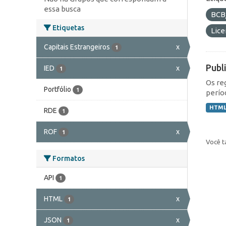
essa busca
BCB
Etiquetas
Lic
Capitais Estrangeiros
x
1
Publ
IED
x
1
Os re
Portfólio
1
perío
HTM
RDE
1
ROF
x
1
Você t
Formatos
API
1
HTML
x
1
JSON
x
1