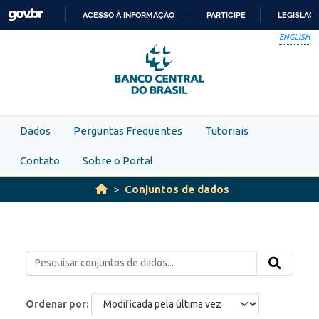
Skip to main content
ACESSO À INFORMAÇÃO
PARTICIPE
LEGISLAÇ
IR
ENGLISH
PARA
O
CONTEÚDO
Dados
Perguntas Frequentes
Tutoriais
Contato
Sobre o Portal
Conjuntos de dados
Ordenar por