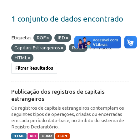
1 conjunto de dados encontrado
Etiquetas:
ROF
IED
Capitais Estrangeiros
RDE
Formatos:
HTML
Filtrar Resultados
Publicação dos registros de capitais
estrangeiros
Os registros de capitais estrangeiros contemplam os
seguintes tipos de operações, criadas ou encerradas
em cada período data-base, no âmbito do sistema de
Registro Declaratório...
HTML
API
OData
JSON