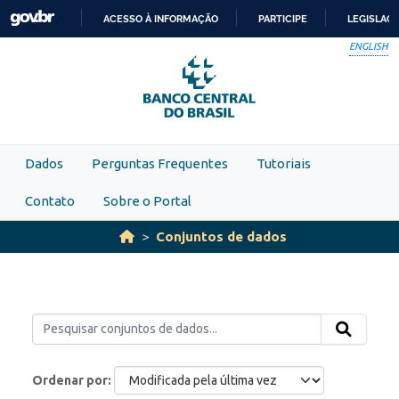
Skip to main content
ACESSO À INFORMAÇÃO
PARTICIPE
LEGISLAÇ
IR
ENGLISH
PARA
O
CONTEÚDO
Dados
Perguntas Frequentes
Tutoriais
Contato
Sobre o Portal
Conjuntos de dados
Ordenar por