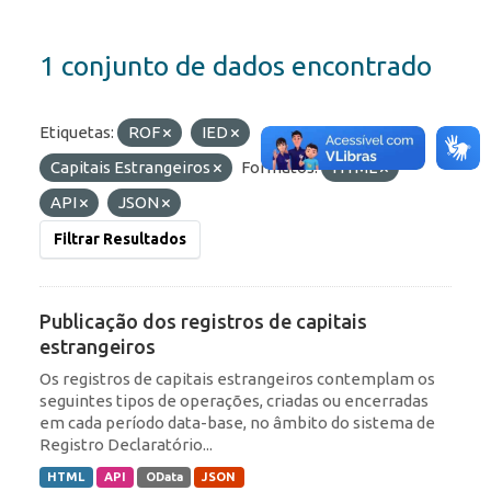
1 conjunto de dados encontrado
Etiquetas:
ROF
IED
Capitais Estrangeiros
Formatos:
HTML
API
JSON
Filtrar Resultados
Publicação dos registros de capitais
estrangeiros
Os registros de capitais estrangeiros contemplam os
seguintes tipos de operações, criadas ou encerradas
em cada período data-base, no âmbito do sistema de
Registro Declaratório...
HTML
API
OData
JSON