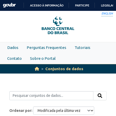
Skip to main content
ACESSO À INFORMAÇÃO
PARTICIPE
LEGISLAÇ
IR
ENGLISH
PARA
O
CONTEÚDO
Dados
Perguntas Frequentes
Tutoriais
Contato
Sobre o Portal
Conjuntos de dados
Ordenar por