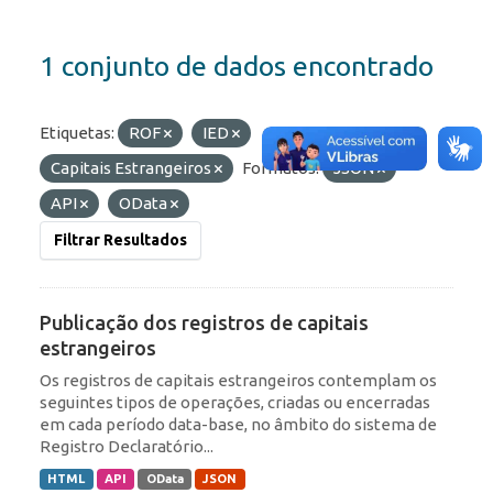
1 conjunto de dados encontrado
Etiquetas:
ROF
IED
Capitais Estrangeiros
Formatos:
JSON
API
OData
Filtrar Resultados
Publicação dos registros de capitais
estrangeiros
Os registros de capitais estrangeiros contemplam os
seguintes tipos de operações, criadas ou encerradas
em cada período data-base, no âmbito do sistema de
Registro Declaratório...
HTML
API
OData
JSON