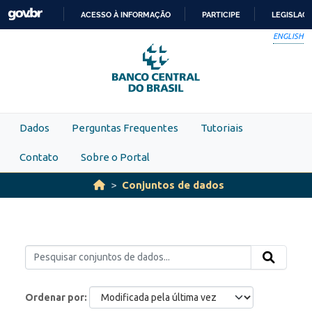
Skip to main content
ACESSO À INFORMAÇÃO
PARTICIPE
LEGISLAÇ
IR
ENGLISH
PARA
O
CONTEÚDO
Dados
Perguntas Frequentes
Tutoriais
Contato
Sobre o Portal
Conjuntos de dados
Ordenar por