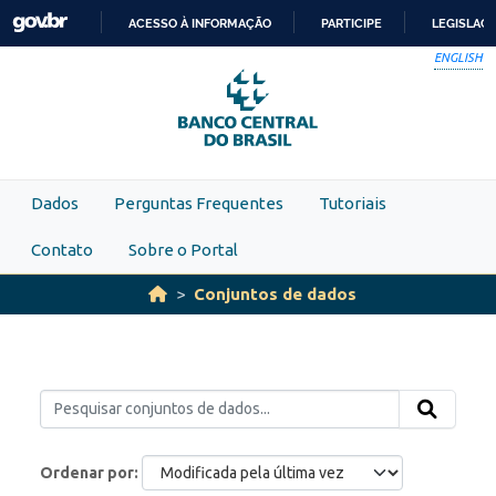
Skip to main content
ACESSO À INFORMAÇÃO
PARTICIPE
LEGISLAÇ
IR
ENGLISH
PARA
O
CONTEÚDO
Dados
Perguntas Frequentes
Tutoriais
Contato
Sobre o Portal
Conjuntos de dados
Ordenar por