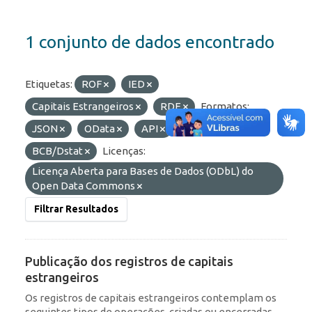
1 conjunto de dados encontrado
Etiquetas:
ROF
IED
Capitais Estrangeiros
RDE
Formatos:
JSON
OData
API
Organizações:
BCB/Dstat
Licenças:
Licença Aberta para Bases de Dados (ODbL) do
Open Data Commons
Filtrar Resultados
Publicação dos registros de capitais
estrangeiros
Os registros de capitais estrangeiros contemplam os
seguintes tipos de operações, criadas ou encerradas