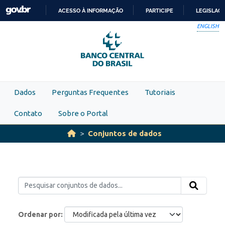
Skip to main content
ACESSO À INFORMAÇÃO
PARTICIPE
LEGISLAÇ
IR
ENGLISH
PARA
O
CONTEÚDO
Dados
Perguntas Frequentes
Tutoriais
Contato
Sobre o Portal
Conjuntos de dados
Ordenar por