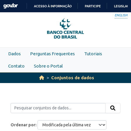
Skip to main content
ACESSO À INFORMAÇÃO
PARTICIPE
LEGISLAÇ
IR
ENGLISH
PARA
O
CONTEÚDO
Dados
Perguntas Frequentes
Tutoriais
Contato
Sobre o Portal
Conjuntos de dados
Ordenar por