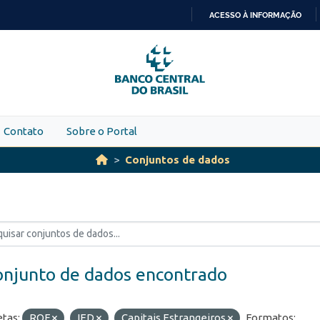
ACESSO À INFORMAÇÃO
IR
PARA
O
CONTEÚDO
Contato
Sobre o Portal
Conjuntos de dados
onjunto de dados encontrado
etas:
ROF
IED
Capitais Estrangeiros
Formatos: