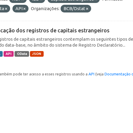
ta
API
Organizações:
BCB/Dstat
icação dos registros de capitais estrangeiros
gistros de capitais estrangeiros contemplam os seguintes tipos d
do data-base, no âmbito do sistema de Registro Declaratório...
L
API
OData
JSON
ambém pode ter acesso a esses registros usando a
API
(veja
Documentação d