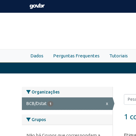
Skip to main content
Dados
Perguntas Frequentes
Tutoriais
Organizações
BCB/Dstat
x
1
1 c
Grupos
Etiqu
Não há Grupos que correspondam a