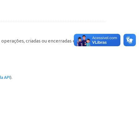
e operações, criadas ou encerradas em cada
a API
).