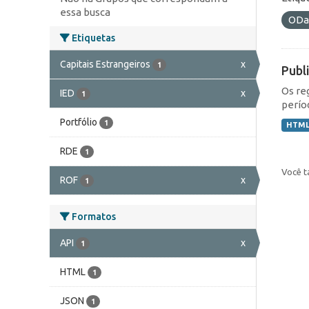
essa busca
ODa
Etiquetas
Capitais Estrangeiros
x
1
Publ
Os re
IED
x
1
perío
Portfólio
1
HTM
RDE
1
Você t
ROF
x
1
Formatos
API
x
1
HTML
1
JSON
1