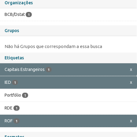
Organizações
BCB/Dstat
1
Grupos
Não há Grupos que correspondam a essa busca
Etiquetas
Capitais Estrangeiros
x
1
IED
x
1
Portfólio
1
RDE
1
ROF
x
1
Formatos