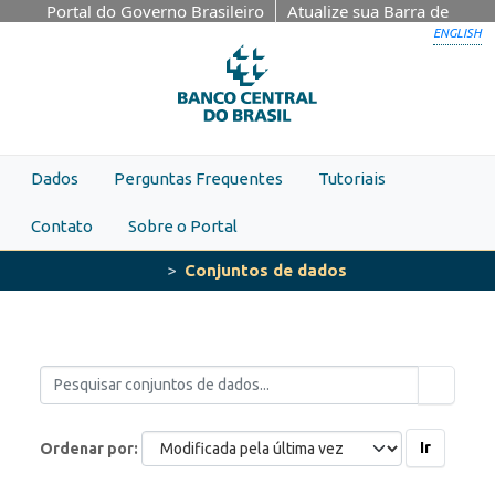
Skip to main content
Portal do Governo Brasileiro
Atualize sua Barra de
Governo
ENGLISH
Dados
Perguntas Frequentes
Tutoriais
Contato
Sobre o Portal
Conjuntos de dados
Ir
Ordenar por