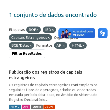
1 conjunto de dados encontrado
Etiquetas:
ROF
IED
Capitais Estrangeiros
Organizações:
BCB/Dstat
Formatos:
API
HTML
Filtrar Resultados
Publicação dos registros de capitais
estrangeiros
Os registros de capitais estrangeiros contemplam os
seguintes tipos de operações, criadas ou encerradas
em cada período data-base, no âmbito do sistema de
Registro Declaratório...
HTML
API
OData
JSON