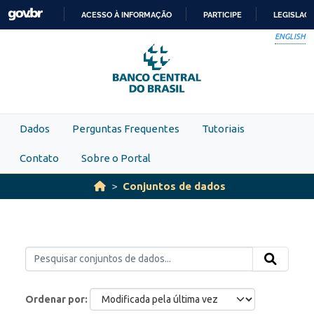
Skip to main content
ACESSO À INFORMAÇÃO
PARTICIPE
LEGISLAÇ
IR
ENGLISH
PARA
O
CONTEÚDO
Dados
Perguntas Frequentes
Tutoriais
Contato
Sobre o Portal
Conjuntos de dados
Ordenar por