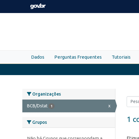
Skip to main content
Dados
Perguntas Frequentes
Tutoriais
Organizações
BCB/Dstat
x
1
1 c
Grupos
Etiqu
Não há Grupos que correspondam a