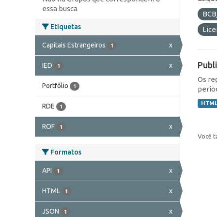
essa busca
BCB
Etiquetas
Lic
Capitais Estrangeiros
x
1
Publ
IED
x
1
Os re
Portfólio
1
perío
HTM
RDE
1
ROF
x
1
Você t
Formatos
API
x
1
HTML
x
1
JSON
x
1