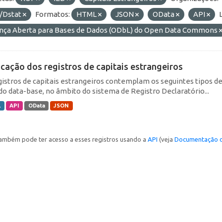
/Dstat
Formatos:
HTML
JSON
OData
API
ença Aberta para Bases de Dados (ODbL) do Open Data Commons
icação dos registros de capitais estrangeiros
gistros de capitais estrangeiros contemplam os seguintes tipos d
do data-base, no âmbito do sistema de Registro Declaratório...
L
API
OData
JSON
ambém pode ter acesso a esses registros usando a
API
(veja
Documentação d