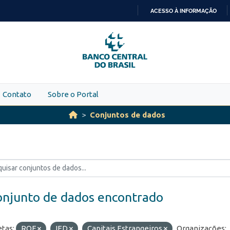
ACESSO À INFORMAÇÃO
IR
PARA
O
CONTEÚDO
Contato
Sobre o Portal
Conjuntos de dados
onjunto de dados encontrado
etas:
ROF
IED
Capitais Estrangeiros
Organizações: