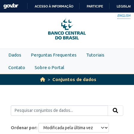
Skip to main content
ACESSO À INFORMAÇÃO
PARTICIPE
LEGISLAÇ
IR
ENGLISH
PARA
O
CONTEÚDO
Dados
Perguntas Frequentes
Tutoriais
Contato
Sobre o Portal
Conjuntos de dados
Ordenar por