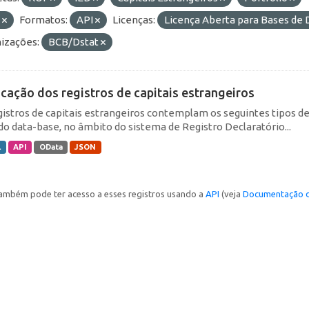
E
Formatos:
API
Licenças:
Licença Aberta para Bases d
izações:
BCB/Dstat
icação dos registros de capitais estrangeiros
gistros de capitais estrangeiros contemplam os seguintes tipos d
do data-base, no âmbito do sistema de Registro Declaratório...
L
API
OData
JSON
ambém pode ter acesso a esses registros usando a
API
(veja
Documentação d