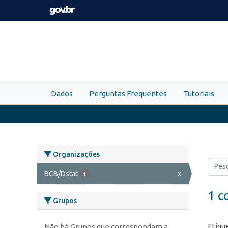
Skip to main content
Dados
Perguntas Frequentes
Tutoriais
Organizações
BCB/Dstat
x
1
1 c
Grupos
Etiqu
Não há Grupos que correspondam a