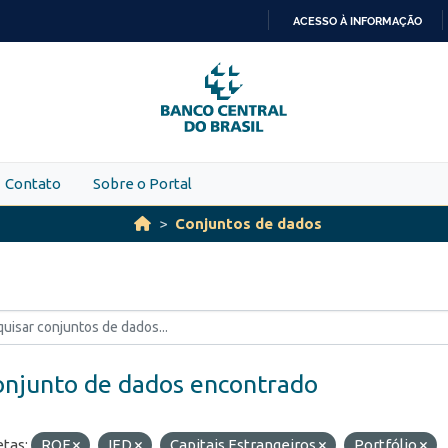
ACESSO À INFORMAÇÃO
IR
PARA
O
CONTEÚDO
Contato
Sobre o Portal
Conjuntos de dados
onjunto de dados encontrado
etas:
ROF
IED
Capitais Estrangeiros
Portfólio