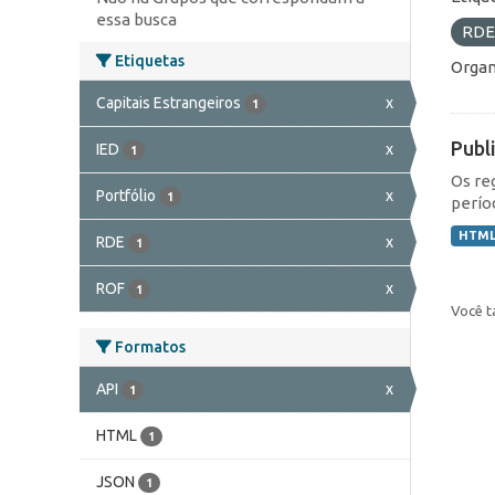
essa busca
RD
Etiquetas
Organ
Capitais Estrangeiros
x
1
Publ
IED
x
1
Os re
Portfólio
x
1
perío
HTM
RDE
x
1
ROF
x
1
Você t
Formatos
API
x
1
HTML
1
JSON
1