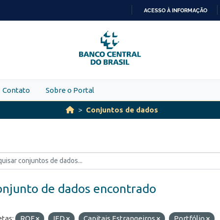
ACESSO À INFORMAÇÃO
IR
PARA
O
CONTEÚDO
Contato
Sobre o Portal
Conjuntos de dados
onjunto de dados encontrado
etas:
ROF
IED
Capitais Estrangeiros
Portfólio