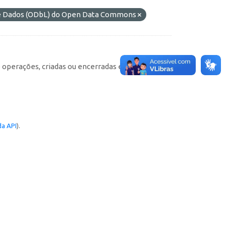
de Dados (ODbL) do Open Data Commons
e operações, criadas ou encerradas em cada
a API
).