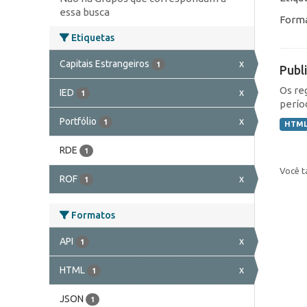
essa busca
Forma
Etiquetas
Capitais Estrangeiros
x
1
Publ
Os re
IED
x
1
perío
Portfólio
x
1
HTM
RDE
1
Você t
ROF
x
1
Formatos
API
x
1
HTML
x
1
JSON
1