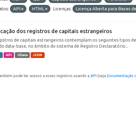
tos:
API
HTML
Licenças:
Licença Aberta para Bases 
icação dos registros de capitais estrangeiros
gistros de capitais estrangeiros contemplam os seguintes tipos d
do data-base, no âmbito do sistema de Registro Declaratório...
L
API
OData
JSON
ambém pode ter acesso a esses registros usando a
API
(veja
Documentação d