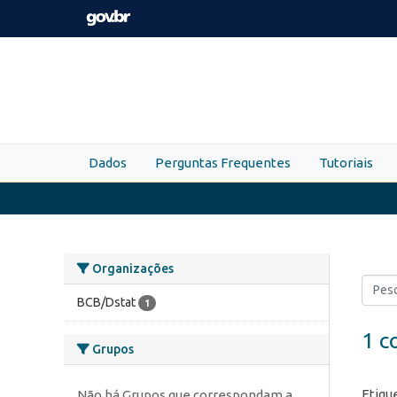
Skip to main content
Dados
Perguntas Frequentes
Tutoriais
Organizações
BCB/Dstat
1
1 c
Grupos
Etiqu
Não há Grupos que correspondam a