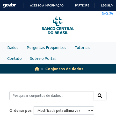
Skip to main content
ACESSO À INFORMAÇÃO
PARTICIPE
LEGISLAÇ
IR
ENGLISH
PARA
O
CONTEÚDO
Dados
Perguntas Frequentes
Tutoriais
Contato
Sobre o Portal
Conjuntos de dados
Ordenar por