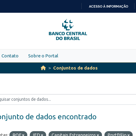
ACESSO À INFORMAÇÃO
IR
PARA
O
CONTEÚDO
Contato
Sobre o Portal
Conjuntos de dados
onjunto de dados encontrado
etas:
ROF
IED
Capitais Estrangeiros
Portfólio