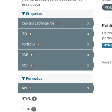
essa busca
RD
Etiquetas
Capitais Estrangeiros
x
1
Publ
Os re
IED
x
1
perío
Portfólio
x
1
HTM
RDE
x
1
Você t
ROF
x
1
Formatos
API
x
1
HTML
1
JSON
1