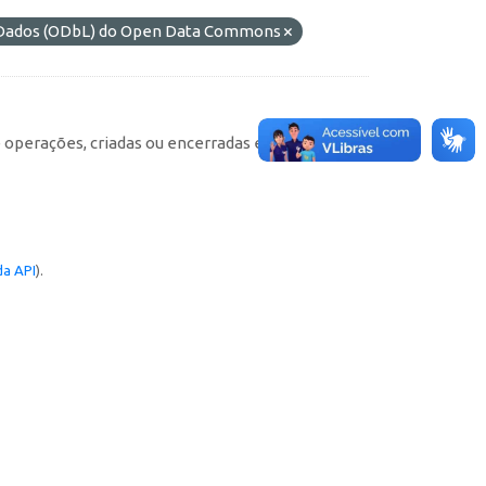
e Dados (ODbL) do Open Data Commons
e operações, criadas ou encerradas em cada
a API
).