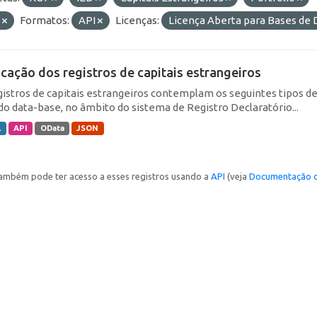
E
Formatos:
API
Licenças:
Licença Aberta para Bases d
icação dos registros de capitais estrangeiros
gistros de capitais estrangeiros contemplam os seguintes tipos d
do data-base, no âmbito do sistema de Registro Declaratório...
L
API
OData
JSON
ambém pode ter acesso a esses registros usando a
API
(veja
Documentação d