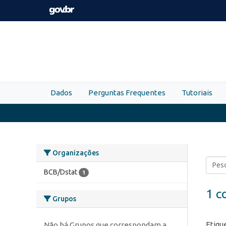
Skip to main content
Dados
Perguntas Frequentes
Tutoriais
Organizações
BCB/Dstat
1
1 c
Grupos
Etiqu
Não há Grupos que correspondam a