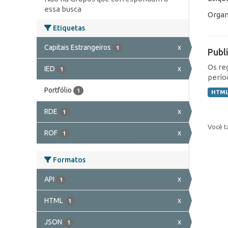
essa busca
Organ
Etiquetas
Capitais Estrangeiros
x
1
Publ
Os re
IED
x
1
perío
Portfólio
1
HTM
RDE
x
1
Você t
ROF
x
1
Formatos
API
x
1
HTML
x
1
JSON
x
1