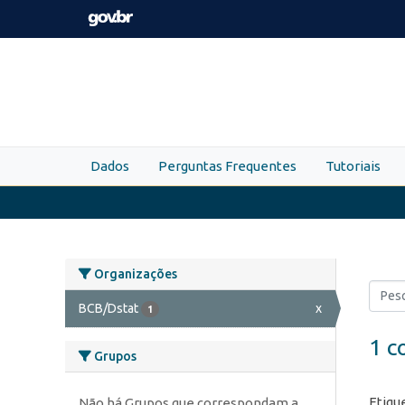
Skip to main content
Dados
Perguntas Frequentes
Tutoriais
Organizações
BCB/Dstat
x
1
1 c
Grupos
Etiqu
Não há Grupos que correspondam a