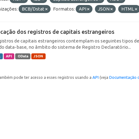
izações:
BCB/Dstat
Formatos:
API
JSON
HTML
icação dos registros de capitais estrangeiros
gistros de capitais estrangeiros contemplam os seguintes tipos d
do data-base, no âmbito do sistema de Registro Declaratório...
L
API
OData
JSON
ambém pode ter acesso a esses registros usando a
API
(veja
Documentação d