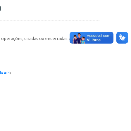
e operações, criadas ou encerradas em cada
a API
).