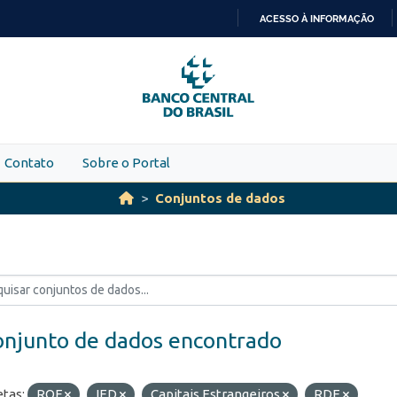
ACESSO À INFORMAÇÃO
IR
PARA
O
CONTEÚDO
Contato
Sobre o Portal
Conjuntos de dados
onjunto de dados encontrado
etas:
ROF
IED
Capitais Estrangeiros
RDE