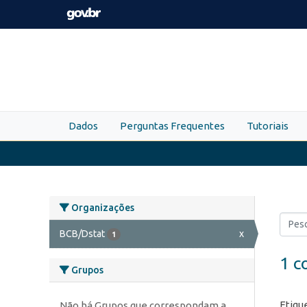
Skip to main content
Dados
Perguntas Frequentes
Tutoriais
Organizações
BCB/Dstat
x
1
1 c
Grupos
Etiqu
Não há Grupos que correspondam a