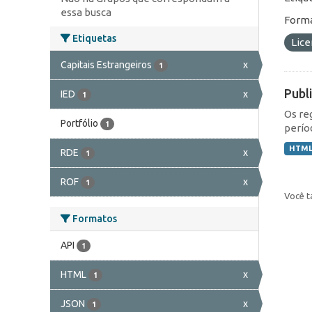
essa busca
Forma
Etiquetas
Lic
Capitais Estrangeiros
x
1
Publ
IED
x
1
Os re
Portfólio
1
perío
HTM
RDE
x
1
ROF
x
1
Você t
Formatos
API
1
HTML
x
1
JSON
x
1