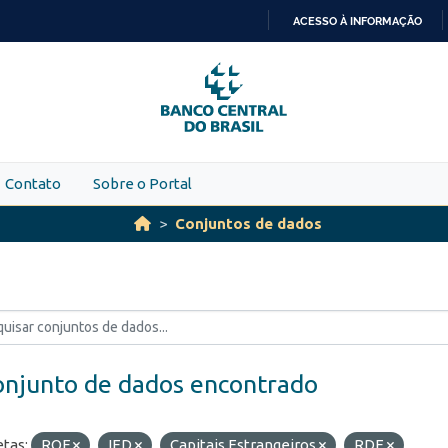
ACESSO À INFORMAÇÃO
IR
PARA
O
CONTEÚDO
Contato
Sobre o Portal
Conjuntos de dados
onjunto de dados encontrado
etas:
ROF
IED
Capitais Estrangeiros
RDE