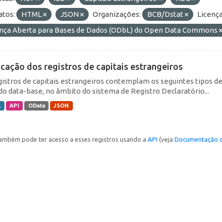
tos:
HTML
JSON
Organizações:
BCB/Dstat
Licença
ença Aberta para Bases de Dados (ODbL) do Open Data Commons
icação dos registros de capitais estrangeiros
gistros de capitais estrangeiros contemplam os seguintes tipos d
do data-base, no âmbito do sistema de Registro Declaratório...
L
API
OData
JSON
ambém pode ter acesso a esses registros usando a
API
(veja
Documentação d