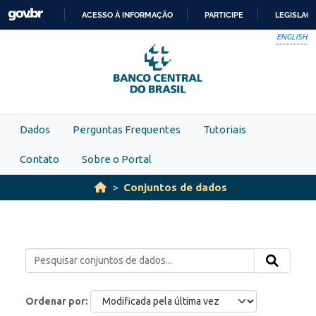
Skip to main content
ACESSO À INFORMAÇÃO
PARTICIPE
LEGISLAÇ
IR
ENGLISH
PARA
O
CONTEÚDO
Dados
Perguntas Frequentes
Tutoriais
Contato
Sobre o Portal
Conjuntos de dados
Ordenar por