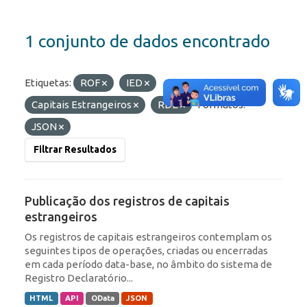
1 conjunto de dados encontrado
Etiquetas:
ROF
IED
Capitais Estrangeiros
RDE
Formatos:
JSON
Filtrar Resultados
Publicação dos registros de capitais
estrangeiros
Os registros de capitais estrangeiros contemplam os
seguintes tipos de operações, criadas ou encerradas
em cada período data-base, no âmbito do sistema de
Registro Declaratório...
HTML
API
OData
JSON