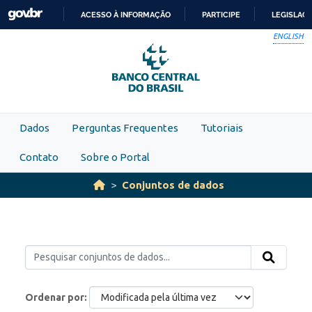
Skip to main content
ACESSO À INFORMAÇÃO
PARTICIPE
LEGISLAÇ
IR
ENGLISH
PARA
O
CONTEÚDO
Dados
Perguntas Frequentes
Tutoriais
Contato
Sobre o Portal
Conjuntos de dados
Ordenar por