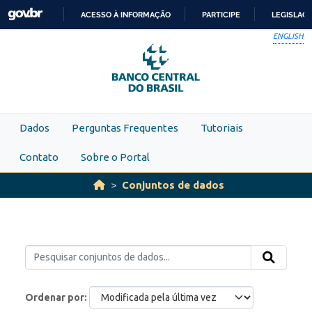
Skip to main content
ACESSO À INFORMAÇÃO
PARTICIPE
LEGISLAÇ
IR
ENGLISH
PARA
O
CONTEÚDO
Dados
Perguntas Frequentes
Tutoriais
Contato
Sobre o Portal
Conjuntos de dados
Ordenar por