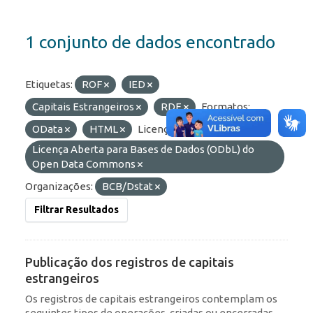
1 conjunto de dados encontrado
Etiquetas:
ROF
IED
Capitais Estrangeiros
RDE
Formatos:
OData
HTML
Licenças:
Licença Aberta para Bases de Dados (ODbL) do
Open Data Commons
Organizações:
BCB/Dstat
Filtrar Resultados
Publicação dos registros de capitais
estrangeiros
Os registros de capitais estrangeiros contemplam os
seguintes tipos de operações, criadas ou encerradas