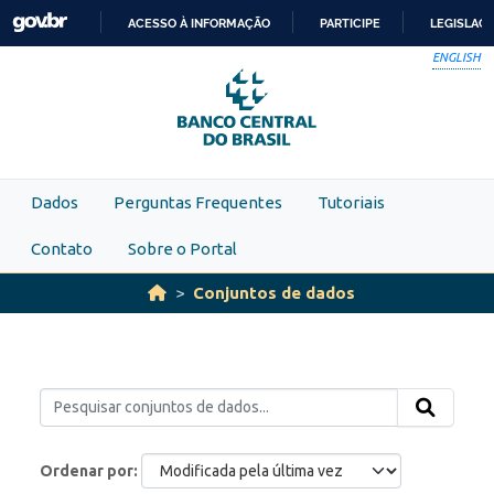
Skip to main content
ACESSO À INFORMAÇÃO
PARTICIPE
LEGISLAÇ
IR
ENGLISH
PARA
O
CONTEÚDO
Dados
Perguntas Frequentes
Tutoriais
Contato
Sobre o Portal
Conjuntos de dados
Ordenar por