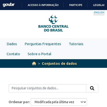
Skip to main content
ACESSO À INFORMAÇÃO
PARTICIPE
LEGISLAÇ
IR
ENGLISH
PARA
O
CONTEÚDO
Dados
Perguntas Frequentes
Tutoriais
Contato
Sobre o Portal
Conjuntos de dados
Ordenar por