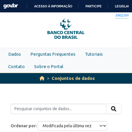
Skip to main content
ACESSO À INFORMAÇÃO
PARTICIPE
LEGISLAÇ
IR
ENGLISH
PARA
O
CONTEÚDO
Dados
Perguntas Frequentes
Tutoriais
Contato
Sobre o Portal
Conjuntos de dados
Ordenar por