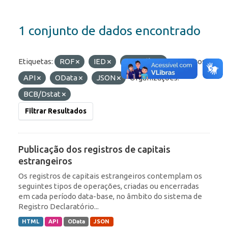
1 conjunto de dados encontrado
Etiquetas:
ROF
IED
Portfólio
Formatos:
API
OData
JSON
Organizações:
BCB/Dstat
Filtrar Resultados
Publicação dos registros de capitais
estrangeiros
Os registros de capitais estrangeiros contemplam os
seguintes tipos de operações, criadas ou encerradas
em cada período data-base, no âmbito do sistema de
Registro Declaratório...
HTML
API
OData
JSON