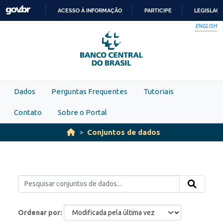
Skip to main content
ACESSO À INFORMAÇÃO
PARTICIPE
LEGISLAÇ
IR
ENGLISH
PARA
O
CONTEÚDO
Dados
Perguntas Frequentes
Tutoriais
Contato
Sobre o Portal
Conjuntos de dados
Ordenar por