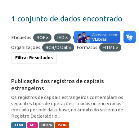
1 conjunto de dados encontrado
Etiquetas:
ROF
IED
Portfólio
Organizações:
BCB/Dstat
Formatos:
HTML
Filtrar Resultados
Publicação dos registros de capitais
estrangeiros
Os registros de capitais estrangeiros contemplam os
seguintes tipos de operações, criadas ou encerradas
em cada período data-base, no âmbito do sistema de
Registro Declaratório...
HTML
API
OData
JSON