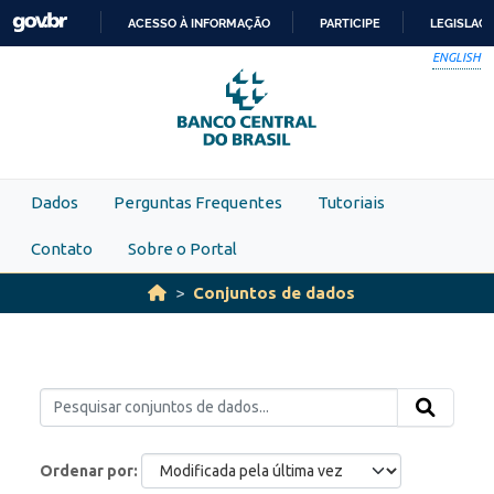
Skip to main content
ACESSO À INFORMAÇÃO
PARTICIPE
LEGISLAÇ
IR
ENGLISH
PARA
O
CONTEÚDO
Dados
Perguntas Frequentes
Tutoriais
Contato
Sobre o Portal
Conjuntos de dados
Ordenar por