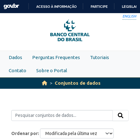
Skip to main content
ACESSO À INFORMAÇÃO
PARTICIPE
LEGISLAÇ
IR
ENGLISH
PARA
O
CONTEÚDO
Dados
Perguntas Frequentes
Tutoriais
Contato
Sobre o Portal
Conjuntos de dados
Ordenar por