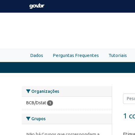
Skip to main content
Dados
Perguntas Frequentes
Tutoriais
Organizações
BCB/Dstat
1
1 c
Grupos
Etiqu
Não há Grupos que correspondam a