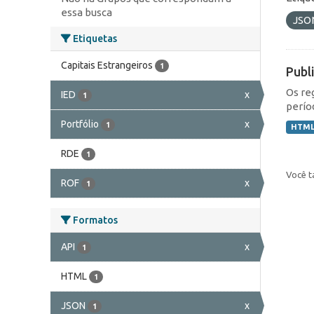
essa busca
JSO
Etiquetas
Capitais Estrangeiros
1
Publ
Os re
IED
x
1
perío
Portfólio
x
1
HTM
RDE
1
Você t
ROF
x
1
Formatos
API
x
1
HTML
1
JSON
x
1