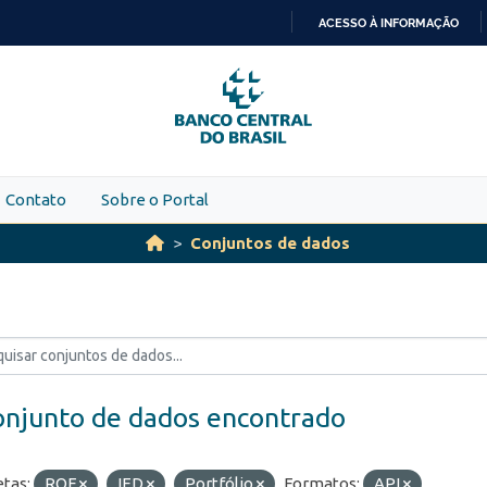
ACESSO À INFORMAÇÃO
IR
PARA
O
CONTEÚDO
Contato
Sobre o Portal
Conjuntos de dados
onjunto de dados encontrado
etas:
ROF
IED
Portfólio
Formatos:
API