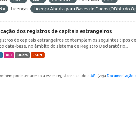
N
Licenças:
Licença Aberta para Bases de Dados (ODbL) do
icação dos registros de capitais estrangeiros
gistros de capitais estrangeiros contemplam os seguintes tipos d
do data-base, no âmbito do sistema de Registro Declaratório...
L
API
OData
JSON
ambém pode ter acesso a esses registros usando a
API
(veja
Documentação d