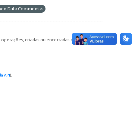
 Open Data Commons
e operações, criadas ou encerradas em cada
a API
).