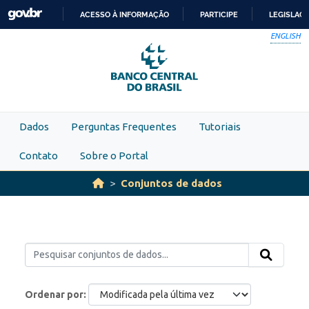
Skip to main content
ACESSO À INFORMAÇÃO
PARTICIPE
LEGISLAÇ
IR
ENGLISH
PARA
O
CONTEÚDO
Dados
Perguntas Frequentes
Tutoriais
Contato
Sobre o Portal
Conjuntos de dados
Ordenar por