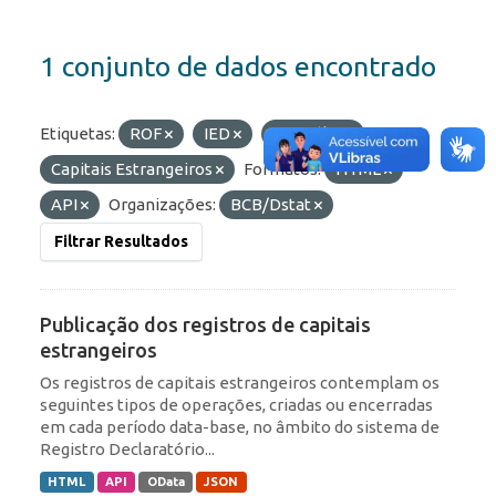
1 conjunto de dados encontrado
Etiquetas:
ROF
IED
Portfólio
Capitais Estrangeiros
Formatos:
HTML
API
Organizações:
BCB/Dstat
Filtrar Resultados
Publicação dos registros de capitais
estrangeiros
Os registros de capitais estrangeiros contemplam os
seguintes tipos de operações, criadas ou encerradas
em cada período data-base, no âmbito do sistema de
Registro Declaratório...
HTML
API
OData
JSON