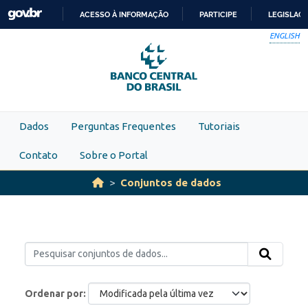
Skip to main content
ACESSO À INFORMAÇÃO
PARTICIPE
LEGISLAÇ
IR
ENGLISH
PARA
O
CONTEÚDO
Dados
Perguntas Frequentes
Tutoriais
Contato
Sobre o Portal
Conjuntos de dados
Ordenar por