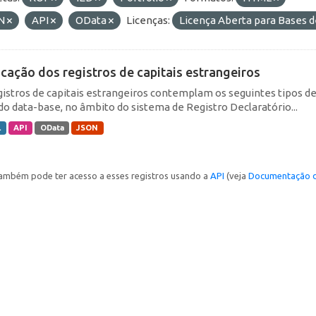
N
API
OData
Licenças:
Licença Aberta para Bases
icação dos registros de capitais estrangeiros
gistros de capitais estrangeiros contemplam os seguintes tipos d
do data-base, no âmbito do sistema de Registro Declaratório...
L
API
OData
JSON
ambém pode ter acesso a esses registros usando a
API
(veja
Documentação d