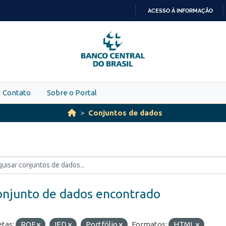
ACESSO À INFORMAÇÃO
IR
PARA
O
CONTEÚDO
Contato
Sobre o Portal
Conjuntos de dados
onjunto de dados encontrado
etas:
ROF
IED
Portfólio
Formatos:
HTML