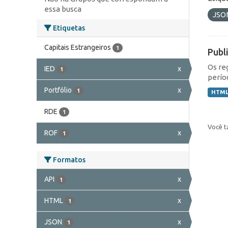
essa busca
JSO
Etiquetas
Capitais Estrangeiros
1
Publ
Os re
IED
x
1
perío
Portfólio
x
1
HTM
RDE
1
Você t
ROF
x
1
Formatos
API
x
1
HTML
x
1
JSON
x
1