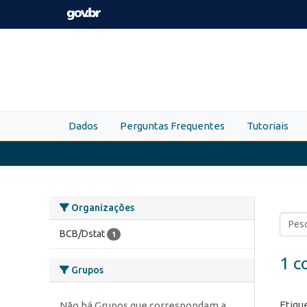
Skip to main content
Dados
Perguntas Frequentes
Tutoriais
Organizações
BCB/Dstat
1
1 c
Grupos
Etiqu
Não há Grupos que correspondam a