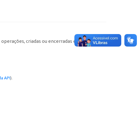
e operações, criadas ou encerradas em cada
a API
).