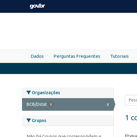
Skip to main content
Dados
Perguntas Frequentes
Tutoriais
Organizações
BCB/Dstat
x
1
1 c
Grupos
Etiqu
Não há Grupos que correspondam a