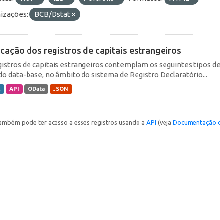
izações:
BCB/Dstat
icação dos registros de capitais estrangeiros
gistros de capitais estrangeiros contemplam os seguintes tipos d
do data-base, no âmbito do sistema de Registro Declaratório...
L
API
OData
JSON
ambém pode ter acesso a esses registros usando a
API
(veja
Documentação d