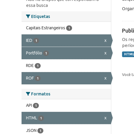
essa busca
Organ
Etiquetas
Capitais Estrangeiros
1
Publ
Os re
IED
x
1
perío
Portfólio
x
1
HTM
RDE
1
Você t
ROF
x
1
Formatos
API
1
HTML
x
1
JSON
1