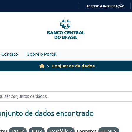
ACESSO À INFORMAÇÃO
IR
PARA
O
CONTEÚDO
Contato
Sobre o Portal
Conjuntos de dados
onjunto de dados encontrado
etas:
ROF
IED
Portfólio
Formatos:
HTML