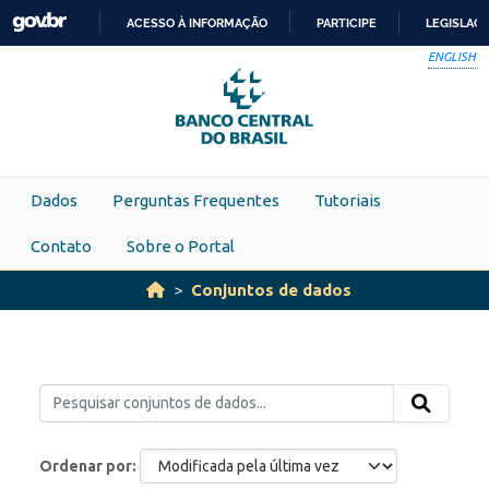
Skip to main content
ACESSO À INFORMAÇÃO
PARTICIPE
LEGISLAÇ
IR
ENGLISH
PARA
O
CONTEÚDO
Dados
Perguntas Frequentes
Tutoriais
Contato
Sobre o Portal
Conjuntos de dados
Ordenar por