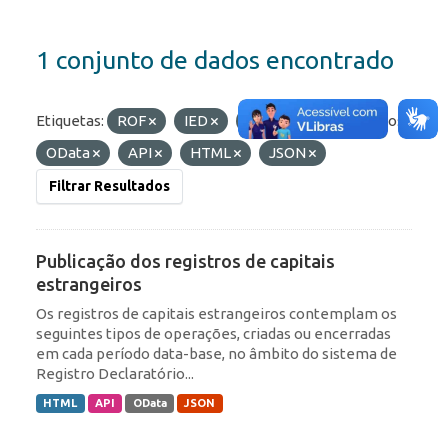
1 conjunto de dados encontrado
Etiquetas:
ROF
IED
Portfólio
Formatos:
OData
API
HTML
JSON
Filtrar Resultados
Publicação dos registros de capitais
estrangeiros
Os registros de capitais estrangeiros contemplam os
seguintes tipos de operações, criadas ou encerradas
em cada período data-base, no âmbito do sistema de
Registro Declaratório...
HTML
API
OData
JSON