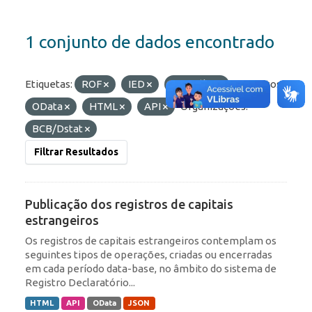
1 conjunto de dados encontrado
Etiquetas:
ROF
IED
Portfólio
Formatos:
OData
HTML
API
Organizações:
BCB/Dstat
Filtrar Resultados
Publicação dos registros de capitais
estrangeiros
Os registros de capitais estrangeiros contemplam os
seguintes tipos de operações, criadas ou encerradas
em cada período data-base, no âmbito do sistema de
Registro Declaratório...
HTML
API
OData
JSON