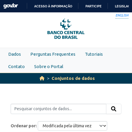
Skip to main content
ACESSO À INFORMAÇÃO
PARTICIPE
LEGISLAÇ
IR
ENGLISH
PARA
O
CONTEÚDO
Dados
Perguntas Frequentes
Tutoriais
Contato
Sobre o Portal
Conjuntos de dados
Ordenar por