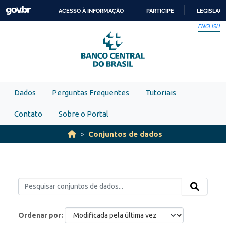
Skip to main content
ACESSO À INFORMAÇÃO
PARTICIPE
LEGISLAÇ
IR
ENGLISH
PARA
O
CONTEÚDO
Dados
Perguntas Frequentes
Tutoriais
Contato
Sobre o Portal
Conjuntos de dados
Ordenar por