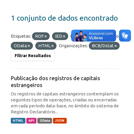
1 conjunto de dados encontrado
Etiquetas:
ROF
IED
Portfólio
Formatos:
OData
HTML
Organizações:
BCB/Dstat
Filtrar Resultados
Publicação dos registros de capitais
estrangeiros
Os registros de capitais estrangeiros contemplam os
seguintes tipos de operações, criadas ou encerradas
em cada período data-base, no âmbito do sistema de
Registro Declaratório...
HTML
API
OData
JSON