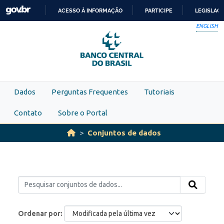
Skip to main content
ACESSO À INFORMAÇÃO
PARTICIPE
LEGISLAÇ
IR
ENGLISH
PARA
O
CONTEÚDO
Dados
Perguntas Frequentes
Tutoriais
Contato
Sobre o Portal
Conjuntos de dados
Ordenar por