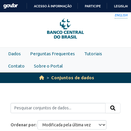
Skip to main content
ACESSO À INFORMAÇÃO
PARTICIPE
LEGISLAÇ
IR
ENGLISH
PARA
O
CONTEÚDO
Dados
Perguntas Frequentes
Tutoriais
Contato
Sobre o Portal
Conjuntos de dados
Ordenar por