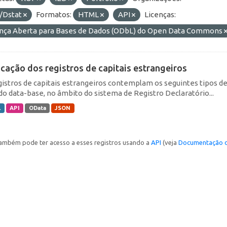
/Dstat
Formatos:
HTML
API
Licenças:
ença Aberta para Bases de Dados (ODbL) do Open Data Commons
icação dos registros de capitais estrangeiros
gistros de capitais estrangeiros contemplam os seguintes tipos d
do data-base, no âmbito do sistema de Registro Declaratório...
L
API
OData
JSON
ambém pode ter acesso a esses registros usando a
API
(veja
Documentação d