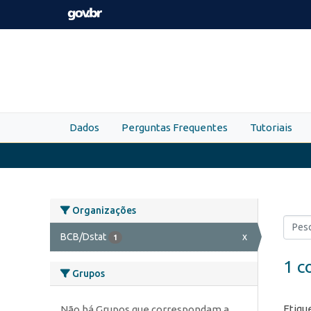
Skip to main content
Dados
Perguntas Frequentes
Tutoriais
Organizações
BCB/Dstat
x
1
1 c
Grupos
Etiqu
Não há Grupos que correspondam a