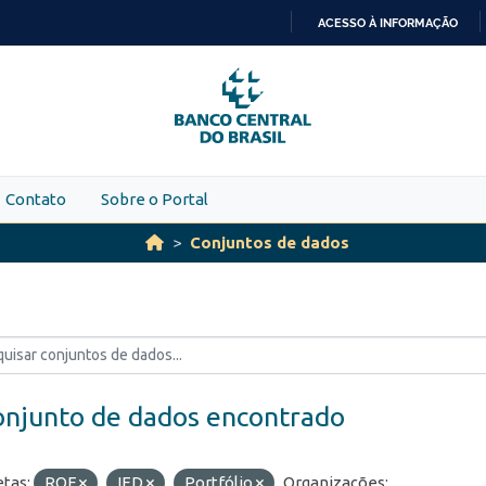
ACESSO À INFORMAÇÃO
IR
PARA
O
CONTEÚDO
Contato
Sobre o Portal
Conjuntos de dados
onjunto de dados encontrado
etas:
ROF
IED
Portfólio
Organizações: