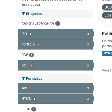
essa busca
BCB
Etiquetas
Lic
Capitais Estrangeiros
1
Publ
IED
x
1
Os re
Portfólio
x
1
perío
HTM
RDE
1
ROF
x
1
Você t
Formatos
API
x
1
HTML
x
1
JSON
1