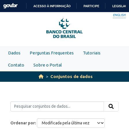
Skip to main content
ACESSO À INFORMAÇÃO
PARTICIPE
LEGISLAÇ
IR
ENGLISH
PARA
O
CONTEÚDO
Dados
Perguntas Frequentes
Tutoriais
Contato
Sobre o Portal
Conjuntos de dados
Ordenar por