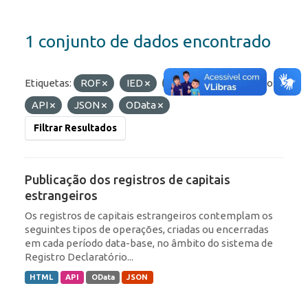
1 conjunto de dados encontrado
Etiquetas:
ROF
IED
Portfólio
Formatos:
API
JSON
OData
Filtrar Resultados
Publicação dos registros de capitais
estrangeiros
Os registros de capitais estrangeiros contemplam os
seguintes tipos de operações, criadas ou encerradas
em cada período data-base, no âmbito do sistema de
Registro Declaratório...
HTML
API
OData
JSON