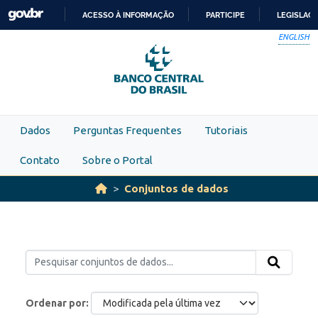
Skip to main content
ACESSO À INFORMAÇÃO
PARTICIPE
LEGISLAÇ
IR
ENGLISH
PARA
O
CONTEÚDO
Dados
Perguntas Frequentes
Tutoriais
Contato
Sobre o Portal
Conjuntos de dados
Ordenar por