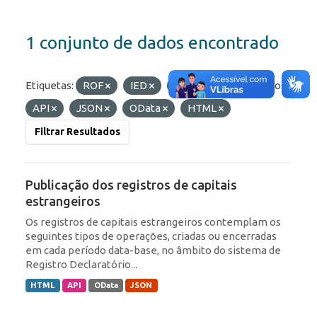
1 conjunto de dados encontrado
Etiquetas:
ROF
IED
Portfólio
Formatos:
API
JSON
OData
HTML
Filtrar Resultados
Publicação dos registros de capitais
estrangeiros
Os registros de capitais estrangeiros contemplam os
seguintes tipos de operações, criadas ou encerradas
em cada período data-base, no âmbito do sistema de
Registro Declaratório...
HTML
API
OData
JSON